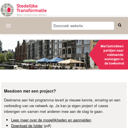
Actueel
Wat we doen
Deelnemende projecten
Thema's
Bijeenkomsten
Meedoen met een project?
Publicaties
Deelname aan het programma levert je nieuwe kennis, ervaring en een
verbreding van uw netwerk op. Je kan je eigen project of cases
Nieuwsbrief
inbrengen om samen met anderen mee aan de slag te gaan.
Over ons
Lees meer over de mogelijkheden en aanmelden
Download de folder
(pdf)