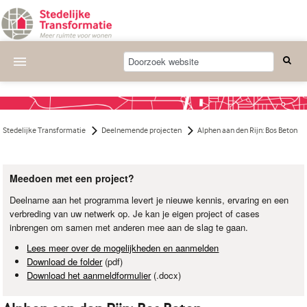
Actueel
Wat we doen
Stedelijke Transformatie
Deelnemende projecten
Alphen aan den Rijn: Bos Beton
Deelnemende projecten
Thema's
Meedoen met een project?
Deelname aan het programma levert je nieuwe kennis, ervaring en een
Bijeenkomsten
verbreding van uw netwerk op. Je kan je eigen project of cases
inbrengen om samen met anderen mee aan de slag te gaan.
Publicaties
Lees meer over de mogelijkheden en aanmelden
Nieuwsbrief
Download de folder
(pdf)
Download het aanmeldformulier
(.docx)
Over ons