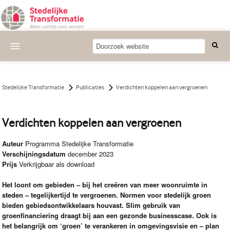
Actueel
Wat we doen
Stedelijke Transformatie
Publicaties
Verdichten koppelen aan vergroenen
Deelnemende projecten
Verdichten koppelen aan vergroenen
Thema's
Auteur
Programma Stedelijke Transformatie
Bijeenkomsten
Verschijningsdatum
december 2023
Prijs
Verkrijgbaar als download
Publicaties
Het loont om gebieden – bij het creëren van meer woonruimte in
Nieuwsbrief
steden – tegelijkertijd te vergroenen. Normen voor stedelijk groen
bieden gebiedsontwikkelaars houvast. Slim gebruik van
Over ons
groenfinanciering draagt bij aan een gezonde businesscase. Ook is
het belangrijk om ‘groen’ te verankeren in omgevingsvisie en – plan