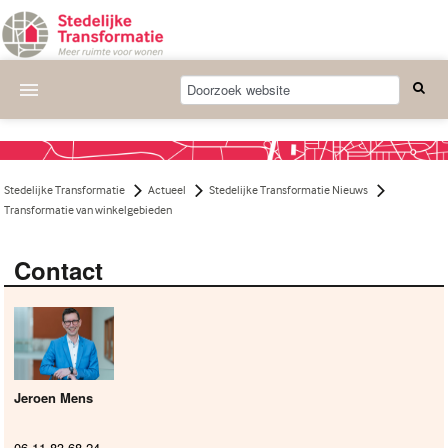
Actueel
Wat we doen
Stedelijke Transformatie
Actueel
Stedelijke Transformatie Nieuws
Deelnemende projecten
Transformatie van winkelgebieden
Thema's
Contact
Bijeenkomsten
Publicaties
Nieuwsbrief
Jeroen Mens
Over ons
06 11 83 68 24