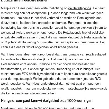
Duurzame en leefbare kernen
Marijke van Hees geeft een korte toelichting op
de Retailagenda
. De naam
refereert nog aan het oorspronkelijke doel: leegstand van winkelvastgoed
bestrijden. Inmiddels is het doel verbreed en werkt de Retailagenda aan
duurzame en leefbare binnensteden en kernen. Een meer holistische
benadering kan de transitie versnellen zodat het prettige plekken zijn om te
wonen, winkelen, werken en ontmoeten. De Retailagenda brengt publieke
en private partijen samen. Vanuit die samenwerking zet de Retailagenda in
op 3 pijlers: digitalisering & innovatie, human capital en transformatie. De
kennis die daarbij wordt opgedaan wordt breed gedeeld.
Van Hees constateert een groot besef dat transformatie van retailvastgoed
tot andere functies noodzakelijk is. Dat was bij de start van de
Retailagenda echt anders. Inmiddels zijn er goede voorbeelden van
transformaties, er is onderlinge kennisuitwisseling en er is budget. Het
ministerie van
EZK
heeft bijvoorbeeld 100 miljoen euro beschikbaar gesteld
voor de Impulsaanpak Winkelgebieden, dat de komende 4 jaar via
RVO
wordt toegekend. Van Hees onderstreept dat het niet gaat om puur een
retailvraagstuk, maar om mooie plannen met maatschappelijke meerwaarde
die kernen en binnensteden versterken.
Hengelo: compact kernwinkelgebied plus 1000 woningen
Middelgrote stad Hengelo (80.000 inwoners) ligt onder de rook van