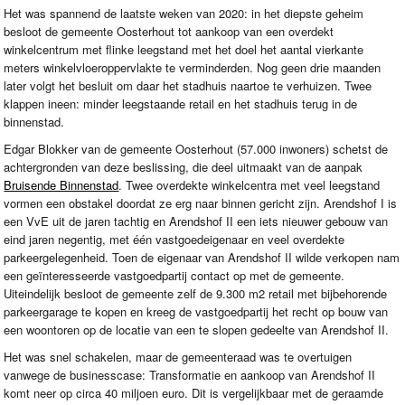
Het was spannend de laatste weken van 2020: in het diepste geheim
besloot de gemeente Oosterhout tot aankoop van een overdekt
winkelcentrum met flinke leegstand met het doel het aantal vierkante
meters winkelvloeroppervlakte te verminderden. Nog geen drie maanden
later volgt het besluit om daar het stadhuis naartoe te verhuizen. Twee
klappen ineen: minder leegstaande retail en het stadhuis terug in de
binnenstad.
Edgar Blokker van de gemeente Oosterhout (57.000 inwoners) schetst de
achtergronden van deze beslissing, die deel uitmaakt van de aanpak
Bruisende Binnenstad
. Twee overdekte winkelcentra met veel leegstand
vormen een obstakel doordat ze erg naar binnen gericht zijn. Arendshof I is
een VvE uit de jaren tachtig en Arendshof II een iets nieuwer gebouw van
eind jaren negentig, met één vastgoedeigenaar en veel overdekte
parkeergelegenheid. Toen de eigenaar van Arendshof II wilde verkopen nam
een geïnteresseerde vastgoedpartij contact op met de gemeente.
Uiteindelijk besloot de gemeente zelf de 9.300 m2 retail met bijbehorende
parkeergarage te kopen en kreeg de vastgoedpartij het recht op bouw van
een woontoren op de locatie van een te slopen gedeelte van Arendshof II.
Het was snel schakelen, maar de gemeenteraad was te overtuigen
vanwege de businesscase: Transformatie en aankoop van Arendshof II
komt neer op circa 40 miljoen euro. Dit is vergelijkbaar met de geraamde