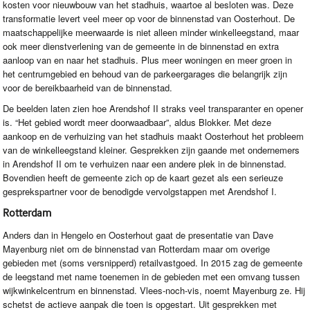
kosten voor nieuwbouw van het stadhuis, waartoe al besloten was. Deze
transformatie levert veel meer op voor de binnenstad van Oosterhout. De
maatschappelijke meerwaarde is niet alleen minder winkelleegstand, maar
ook meer dienstverlening van de gemeente in de binnenstad en extra
aanloop van en naar het stadhuis. Plus meer woningen en meer groen in
het centrumgebied en behoud van de parkeergarages die belangrijk zijn
voor de bereikbaarheid van de binnenstad.
De beelden laten zien hoe Arendshof II straks veel transparanter en opener
is. “Het gebied wordt meer doorwaadbaar”, aldus Blokker. Met deze
aankoop en de verhuizing van het stadhuis maakt Oosterhout het probleem
van de winkelleegstand kleiner. Gesprekken zijn gaande met ondernemers
in Arendshof II om te verhuizen naar een andere plek in de binnenstad.
Bovendien heeft de gemeente zich op de kaart gezet als een serieuze
gesprekspartner voor de benodigde vervolgstappen met Arendshof I.
Rotterdam
Anders dan in Hengelo en Oosterhout gaat de presentatie van Dave
Mayenburg niet om de binnenstad van Rotterdam maar om overige
gebieden met (soms versnipperd) retailvastgoed. In 2015 zag de gemeente
de leegstand met name toenemen in de gebieden met een omvang tussen
wijkwinkelcentrum en binnenstad. Vlees-noch-vis, noemt Mayenburg ze. Hij
schetst de actieve aanpak die toen is opgestart. Uit gesprekken met