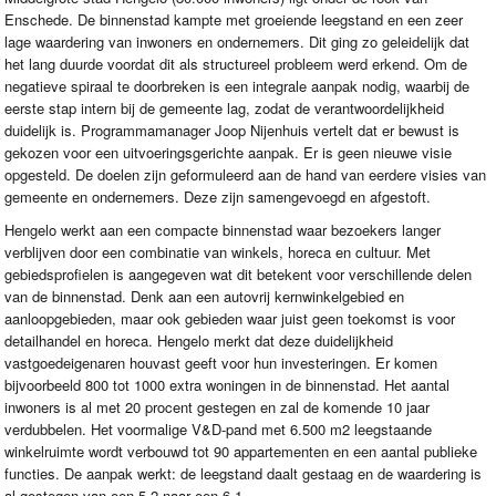
Enschede. De binnenstad kampte met groeiende leegstand en een zeer
lage waardering van inwoners en ondernemers. Dit ging zo geleidelijk dat
het lang duurde voordat dit als structureel probleem werd erkend. Om de
negatieve spiraal te doorbreken is een integrale aanpak nodig, waarbij de
eerste stap intern bij de gemeente lag, zodat de verantwoordelijkheid
duidelijk is. Programmamanager Joop Nijenhuis vertelt dat er bewust is
gekozen voor een uitvoeringsgerichte aanpak. Er is geen nieuwe visie
opgesteld. De doelen zijn geformuleerd aan de hand van eerdere visies van
gemeente en ondernemers. Deze zijn samengevoegd en afgestoft.
Hengelo werkt aan een compacte binnenstad waar bezoekers langer
verblijven door een combinatie van winkels, horeca en cultuur. Met
gebiedsprofielen is aangegeven wat dit betekent voor verschillende delen
van de binnenstad. Denk aan een autovrij kernwinkelgebied en
aanloopgebieden, maar ook gebieden waar juist geen toekomst is voor
detailhandel en horeca. Hengelo merkt dat deze duidelijkheid
vastgoedeigenaren houvast geeft voor hun investeringen. Er komen
bijvoorbeeld 800 tot 1000 extra woningen in de binnenstad. Het aantal
inwoners is al met 20 procent gestegen en zal de komende 10 jaar
verdubbelen. Het voormalige V&D-pand met 6.500 m2 leegstaande
winkelruimte wordt verbouwd tot 90 appartementen en een aantal publieke
functies. De aanpak werkt: de leegstand daalt gestaag en de waardering is
al gestegen van een 5,2 naar een 6,1.