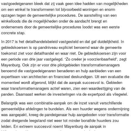
vastgoedeigenaren bleek dat zij vaak geen idee hadden van mogelijkheden
om een winkel te transformeren tot bijvoorbeeld woningen en enorm
opzagen tegen de gemeentelijke procedures. De aanstelling van een
winkelloods die de mogelijkheden onder de aandacht brengt en
ondernemers door de gemeentelijke procedures loodst was een eerste
concrete stap.
In 2017 is het detailhandelsbeleid vastgesteld en dat gaf duidelijkheid. In
gebiedskoersen is op pandniveau expliciet benoemd waar de gemeente
toekomst ziet voor detailhandel en waar niet. De gebiedskoersen zijn voor
een periode van drie jaar vastgelegd. “Zo creëer je voorzienbaarheid”, zegt
Mayenburg. Ook zijn er voor drie pilotgebieden transformatiemanagers
benoemd die vastgoedeigenaren benaderen en hulp aanbieden van een
expertteam van architecten en financieel deskundigen. Uit een evaluatie die
momenteel wordt afgerond, blijkt dat de aanpak succesvol is. Gebieden
waar transformatiemanagers actief waren, zien een waardestijging van de
panden. Daarnaast werken de investeringen via de expertpool als vliegwiel.
Belangrijk was een combinatie-aanpak om de inzet vanuit verschillende
gemeentelijke afdelingen te bundelen. Als een huurder wegens ondermijning
was aangepakt, kreeg de pandeigenaar hulp aangeboden voor transformatie
zodat dreigende leegstand niet weer tot minder bonafide huurders zou
leiden. En extreem succesvol noemt Mayenburg de aanpak in