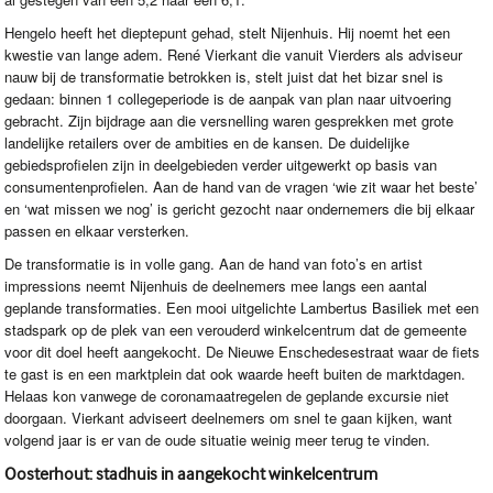
Hengelo heeft het dieptepunt gehad, stelt Nijenhuis. Hij noemt het een
kwestie van lange adem. René Vierkant die vanuit Vierders als adviseur
nauw bij de transformatie betrokken is, stelt juist dat het bizar snel is
gedaan: binnen 1 collegeperiode is de aanpak van plan naar uitvoering
gebracht. Zijn bijdrage aan die versnelling waren gesprekken met grote
landelijke retailers over de ambities en de kansen. De duidelijke
gebiedsprofielen zijn in deelgebieden verder uitgewerkt op basis van
consumentenprofielen. Aan de hand van de vragen ‘wie zit waar het beste’
en ‘wat missen we nog’ is gericht gezocht naar ondernemers die bij elkaar
passen en elkaar versterken.
De transformatie is in volle gang. Aan de hand van foto’s en artist
impressions neemt Nijenhuis de deelnemers mee langs een aantal
geplande transformaties. Een mooi uitgelichte Lambertus Basiliek met een
stadspark op de plek van een verouderd winkelcentrum dat de gemeente
voor dit doel heeft aangekocht. De Nieuwe Enschedesestraat waar de fiets
te gast is en een marktplein dat ook waarde heeft buiten de marktdagen.
Helaas kon vanwege de coronamaatregelen de geplande excursie niet
doorgaan. Vierkant adviseert deelnemers om snel te gaan kijken, want
volgend jaar is er van de oude situatie weinig meer terug te vinden.
Oosterhout: stadhuis in aangekocht winkelcentrum