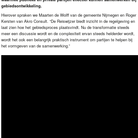
gebiedsontwikkeling.
Hierover spraken we Maarten de Wolff van de gemeente Nijmegen en Roger
Kersten van Akro Consult. “De Reiswijzer biedt inzicht in de regelgeving en
laat zien hoe het gebiedsproces plaatsvindt. Nu de transformatie steeds
meer een discussie wordt en de complexiteit ervan steeds helderder wordt,
wordt het ook een belangrijk praktisch instrument om partijen te helpen bij
het vormgeven van de samenwerking.”