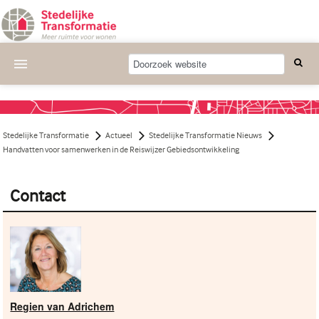
Actueel
Wat we doen
Stedelijke Transformatie
Actueel
Stedelijke Transformatie Nieuws
Deelnemende projecten
Handvatten voor samenwerken in de Reiswijzer Gebiedsontwikkeling
Thema's
Contact
Bijeenkomsten
Publicaties
Nieuwsbrief
Over ons
Regien van Adrichem