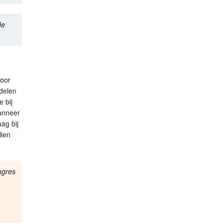
de
voor
ddelen
 bij
anneer
aag bij
llen
ngres