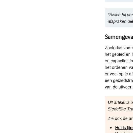
“Risico bij ve
afspraken di
Samengeva
Zoek dus voora
het gebied en 
en capaciteit i
het ordenen v
er veel op je a
een gebiedstra
van de uitvoer
Dit artikel i
Stedelijke Tr
Zie ook de ar
Het is fij