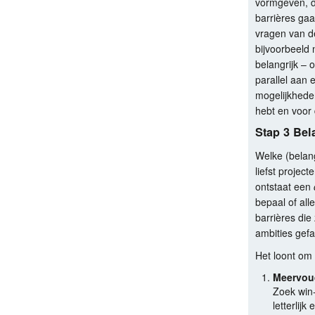
vormgeven, d
barrières gaa
vragen van de
bijvoorbeeld
belangrijk – o
parallel aan 
mogelijkhede
hebt en voor 
Stap 3 Bel
Welke (belang
liefst projec
ontstaat een
bepaal of all
barrières die
ambities gefas
Het loont om 
Meervou
Zoek win
letterlij