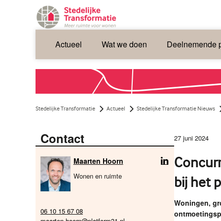
Actueel
Wat we doen
Deelnemende p
Stedelijke Transformatie
Actueel
Stedelijke Transformatie Nieuws
Contact
27 juni 2024
Concurr
Maarten Hoorn
Wonen en ruimte
bij het
Woningen, gro
06 10 15 67 08
ontmoetingspl
maarten.hoorn@platform31.nl