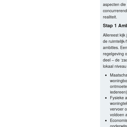
aspecten die 
concurrerende
realiteit.
Stap 1 Amb
Allereest kijk
de ruimtelijk
ambities. Een
regelgeving 
deel – de ‘za
lokaal niveau
Maatschap
woningbou
ontmoete
iedereen
Fysieke a
woningtek
vervoer o
voldoen a
Economisc
onderwijs