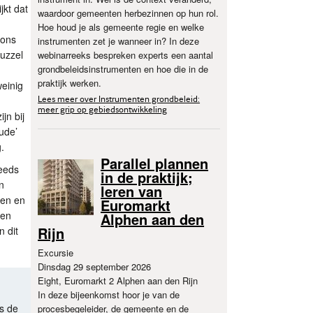
jkt dat
waardoor gemeenten herbezinnen op hun rol.
Hoe houd je als gemeente regie en welke
 ons
instrumenten zet je wanneer in? In deze
puzzel
webinarreeks bespreken experts een aantal
grondbeleidsinstrumenten en hoe die in de
praktijk werken.
weinig
Lees meer over Instrumenten grondbeleid:
meer grip op gebiedsontwikkeling
jn bij
ude’
.
Parallel plannen
teeds
in de praktijk;
n
leren van
gen en
Euromarkt
ken
Alphen aan den
Rijn
n dit
Excursie
Dinsdag 29 september 2026
Eight, Euromarkt 2 Alphen aan den Rijn
In deze bijeenkomst hoor je van de
s de
procesbegeleider, de gemeente en de