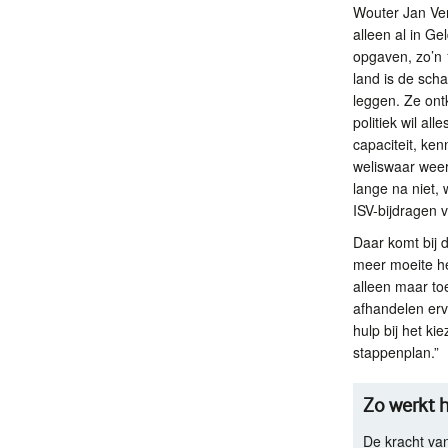
Wouter Jan Ver
alleen al in G
opgaven, zo’n 
land is de sch
leggen. Ze ont
politiek wil al
capaciteit, ke
weliswaar weer
lange na niet, 
ISV
-bijdragen 
Daar komt bij 
meer moeite he
alleen maar to
afhandelen erv
hulp bij het ki
stappenplan.”
Zo werkt 
De kracht van