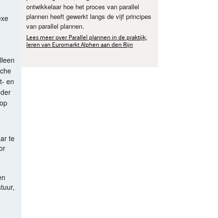
ontwikkelaar hoe het proces van parallel
plannen heeft gewerkt langs de vijf principes
exe
van parallel plannen.
Lees meer over Parallel plannen in de praktijk;
leren van Euromarkt Alphen aan den Rijn
alleen
sche
t- en
nder
 op
ar te
or
en
tuur,