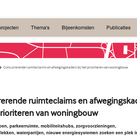
rojecten
Thema's
Bijeenkomsten
Publicaties
Concurrerende ruimteclaims en afwegingskaders bij het prioriteren van woningbouw
erende ruimteclaims en afwegingska
 prioriteren van woningbouw
en, parkeerruimte, mobiliteitshubs, zorgvoorzieningen,
ekken, waterpartijen, nieuwe energiesystemen zoeken een plek i