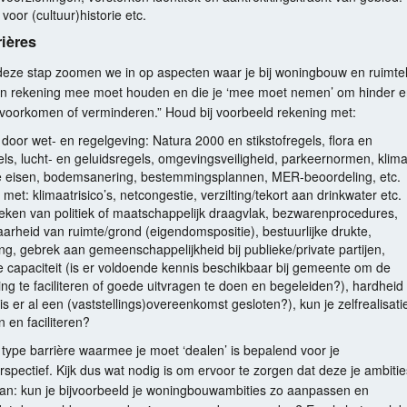
voor (cultuur)historie etc.
rières
 deze stap zoomen we in op aspecten waar je bij woningbouw en ruimtel
en rekening mee moet houden en die je ‘mee moet nemen’ om hinder 
 voorkomen of verminderen.” Houd bij voorbeeld rekening met:
 door wet- en regelgeving: Natura 2000 en stikstofregels, flora en
ls, lucht- en geluidsregels, omgevingsveiligheid, parkeernormen, klima
e eisen, bodemsanering, bestemmingsplannen,
MER
-beoordeling, etc.
met: klimaatrisico’s, netcongestie, verzilting/tekort aan drinkwater etc.
eken van politiek of maatschappelijk draagvlak, bezwarenprocedures,
arheid van ruimte/grond (eigendomspositie), bestuurlijke drukte,
ng, gebrek aan gemeenschappelijkheid bij publieke/private partijen,
e capaciteit (is er voldoende kennis beschikbaar bij gemeente om de
ing te faciliteren of goede uitvragen te doen en begeleiden?), hardheid
(is er al een (vaststellings)overeenkomst gesloten?), kun je zelfrealisati
n en faciliteren?
 type barrière waarmee je moet ‘dealen’ is bepalend voor je
spectief. Kijk dus wat nodig is om ervoor te zorgen dat deze je ambitie
aan: kun je bijvoorbeeld je woningbouwambities zo aanpassen en