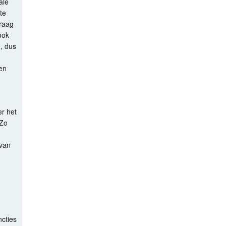
ale
te
Vraag
ook
g, dus
en
er het
 Zo
 van
ncties