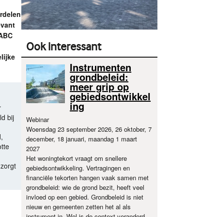
rdelen
evant
ABC
Ook interessant
lijke
Instrumenten
grondbeleid:
meer grip op
gebiedsontwikkel
ing
r
d bij
Webinar
Woensdag 23 september 2026, 26 oktober, 7
,
december, 18 januari, maandag 1 maart
tte
2027
Het woningtekort vraagt om snellere
 zorgt
gebiedsontwikkeling. Vertragingen en
financiële tekorten hangen vaak samen met
grondbeleid: wie de grond bezit, heeft veel
invloed op een gebied. Grondbeleid is niet
nieuw en gemeenten zetten het al als
instrument in. Wel is de context veranderd,