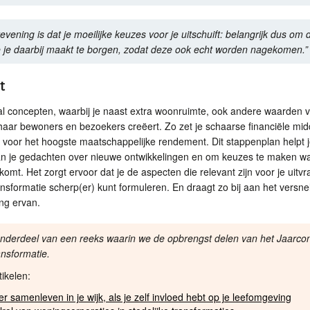
revening is dat je moeilijke keuzes voor je uitschuift: belangrijk dus om 
e je daarbij maakt te borgen, zodat deze ook echt worden nagekomen.”
t
l concepten, waarbij je naast extra woonruimte, ook andere waarden 
haar bewoners en bezoekers creëert. Zo zet je schaarse financiële mi
n voor het hoogste maatschappelijke rendement. Dit stappenplan helpt je
an je gedachten over nieuwe ontwikkelingen en om keuzes te maken w
fkomt. Het zorgt ervoor dat je de aspecten die relevant zijn voor je uitvr
nsformatie scherp(er) kunt formuleren. En draagt zo bij aan het versne
ing ervan.
s onderdeel van een reeks waarin we de opbrengst delen van het Jaarco
ansformatie.
tikelen:
ner samenleven in je wijk, als je zelf invloed hebt op je leefomgeving