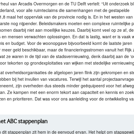
heul van Arcadis Overmorgen en de TU Delft vertelt: “Uit onderzoek bli
elderland, voor alle ruimteclaims die samenhangen met de gestapelde
1,8 maal het oppervlak van de provincie nodig is. En in het westen van
aarste nog nijpender. Beleidsmakers moeten een complexe ruimtelijke 
komen daarbij niet aan moeilijke keuzes. Daarbij komt veel op ze af, de
les en mensen verwachten oplossingen. En dat is lastig, want er is vaak 
nnis en budget. Voor de woonopgave bijvoorbeeld komt de laatste jaren
 meer geld beschikbaar, maar de financieringsstromen vanuit het Rijk zi
wat ze waren in de tijd van de stadsvernieuwing, denk daarbij aan de ‘o
voor tekorten op grondexploitaties van wijken met stedelijke vernieuwing
dat overheidsorganisaties de afgelopen jaren flink zijn gekrompen en s
bben bij het invullen van vacatures. Terwijl het aantal projectaanvrage
eneemt, zijn overheden dus steeds minder geëquipeerd voor het afwe
an. Ze kampen met een enorm tekort aan capaciteit en kennis en zoe
ezen en prioriteren. Dat was voor ons aanleiding voor de ontwikkeling va
het
ABC
stappenplan
 dit stappenplan zit hem in de eenvoud ervan. Het helpt om stapsgewij