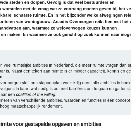
wde steden en dorpen. Gevolg is dat veel bestuurders en
 worstelen met de vraag wat ze voorrang moeten geven bij het ve
kbare, schaarse ruimte. En in het bijzonder welke afwegingen rel
prioriteren van woningbouw. Arcadis Overmorgen reikt hen met het
handvatten aan, waarmee ze weloverwogen keuzes kunnen
en maken. En waarmee ze ook gericht op zoek kunnen naar moge
n veel ruimtelijke ambities in Nederland, die meer ruimte vragen dan e
ar is. Naast een tekort aan ruimte is er minder capaciteit, kennis en gel
n.
vermorgen stelt een stappenplan voor: krijg eerst alle ambities in beeld
volgens in kaart wat nodig is om met barrières om te gaan en ga tenslo
naar een
coalition of the willing
.
neren van verschillende ambities, waarden en functies in één concept
 hoog maatschappelijk rendement.
uimte voor gestapelde opgaven en ambities