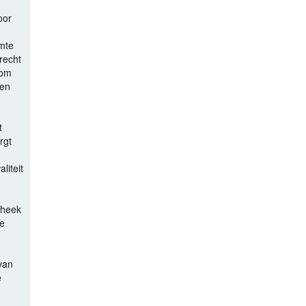
oor
imte
recht
 om
ven
t
rgt
liteit
theek
e
van
e