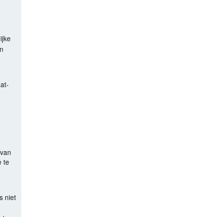
ijke
en
at-
 van
e te
s niet