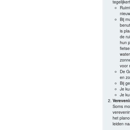
tegelijker
Ruimt
nieuw
Bij m
benut
is pl
de ru
hun p
fiets
water
zonne
voor 
De Gr
en zo
Bij 
Je ku
Je k
Vereven
Soms mog
verevenin
het plano
leiden na