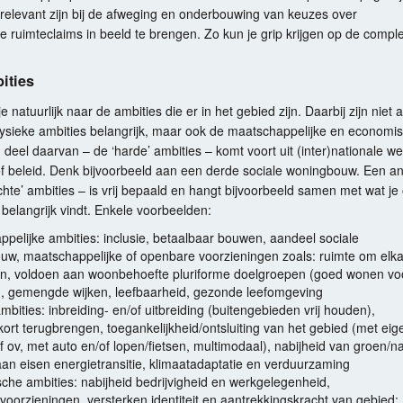
relevant zijn bij de afweging en onderbouwing van keuzes over
 ruimteclaims in beeld te brengen. Zo kun je grip krijgen op de compl
ities
 je natuurlijk naar de ambities die er in het gebied zijn. Daarbij zijn niet 
-fysieke ambities belangrijk, maar ook de maatschappelijke en economi
 deel daarvan – de ‘harde’ ambities – komt voort uit (inter)nationale we
of beleid. Denk bijvoorbeeld aan een derde sociale woningbouw. Een a
chte’ ambities – is vrij bepaald en hangt bijvoorbeeld samen met wat je
 belangrijk vindt. Enkele voorbeelden:
pelijke ambities: inclusie, betaalbaar bouwen, aandeel sociale
w, maatschappelijke of openbare voorzieningen zoals: ruimte om elka
n, voldoen aan woonbehoefte pluriforme doelgroepen (goed wonen vo
), gemengde wijken, leefbaarheid, gezonde leefomgeving
mbities: inbreiding- en/of uitbreiding (buitengebieden vrij houden),
ort terugbrengen, toegankelijkheid/ontsluiting van het gebied (met eig
f ov, met auto en/of lopen/fietsen, multimodaal), nabijheid van groen/na
an eisen energietransitie, klimaatadaptatie en verduurzaming
he ambities: nabijheid bedrijvigheid en werkgelegenheid,
voorzieningen, versterken identiteit en aantrekkingskracht van gebied: