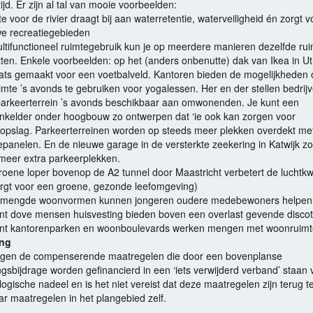
tijd. Er zijn al tal van mooie voorbeelden:
e voor de rivier draagt bij aan waterretentie, waterveiligheid én zorgt v
e recreatiegebieden
ultifunctioneel ruimtegebruik kun je op meerdere manieren dezelfde ru
ten. Enkele voorbeelden: op het (anders onbenutte) dak van Ikea in Ut
aats gemaakt voor een voetbalveld. Kantoren bieden de mogelijkheden
imte ’s avonds te gebruiken voor yogalessen. Her en der stellen bedrij
arkeerterrein ’s avonds beschikbaar aan omwonenden. Je kunt een
enkelder onder hoogbouw zo ontwerpen dat ‘ie ook kan zorgen voor
opslag. Parkeerterreinen worden op steeds meer plekken overdekt me
panelen. En de nieuwe garage in de versterkte zeekering in Katwijk zo
meer extra parkeerplekken.
oene loper bovenop de A2 tunnel door Maastricht verbetert de luchtkwa
rgt voor een groene, gezonde leefomgeving)
gemengde woonvormen kunnen jongeren oudere medebewoners helpen
nt dove mensen huisvesting bieden boven een overlast gevende disco
unt kantorenparken en woonboulevards werken mengen met woonruimt
ing
en de compenserende maatregelen die door een bovenplanse
gsbijdrage worden gefinancierd in een ‘iets verwijderd verband’ staan 
logische nadeel en is het niet vereist dat deze maatregelen zijn terug t
ar maatregelen in het plangebied zelf.