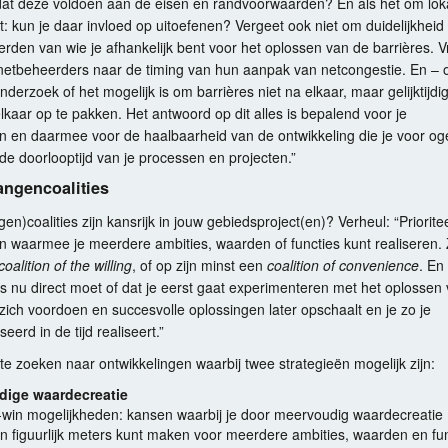
at deze voldoen aan de eisen en randvoorwaarden? En als het om lok
t: kun je daar invloed op uitoefenen? Vergeet ook niet om duidelijkheid 
rden van wie je afhankelijk bent voor het oplossen van de barrières. 
 netbeheerders naar de timing van hun aanpak van netcongestie. En – 
nderzoek of het mogelijk is om barrières niet na elkaar, maar gelijktijdi
elkaar op te pakken. Het antwoord op dit alles is bepalend voor je
n en daarmee voor de haalbaarheid van de ontwikkeling die je voor og
de doorlooptijd van je processen en projecten.”
angencoalities
en)coalities zijn kansrijk in jouw gebiedsproject(en)? Verheul: “Priorite
ten waarmee je meerdere ambities, waarden of functies kunt realiseren.
coalition of the willing
, of op zijn minst een
coalition of convenience
. En
es nu direct moet of dat je eerst gaat experimenteren met het oplossen
 zich voordoen en succesvolle oplossingen later opschaalt en je zo je
eerd in de tijd realiseert.”
te zoeken naar ontwikkelingen waarbij twee strategieën mogelijk zijn:
dige waardecreatie
-win mogelijkheden: kansen waarbij je door meervoudig waardecreatie
k en figuurlijk meters kunt maken voor meerdere ambities, waarden en fu