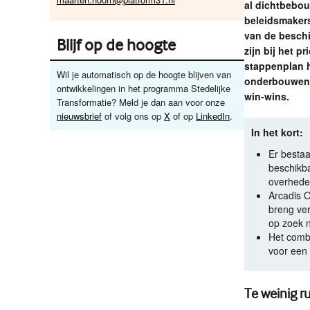
al dichtbebou
beleidsmakers
van de beschi
Blijf op de hoogte
zijn bij het 
stappenplan 
Wil je automatisch op de hoogte blijven van
onderbouwen 
ontwikkelingen in het programma Stedelijke
win-wins.
Transformatie? Meld je dan aan voor onze
nieuwsbrief
of volg ons op
X
of op
LinkedIn
.
In het kort:
Er bestaa
beschikba
overhede
Arcadis O
breng ver
op zoek 
Het combi
voor een
Te weinig r