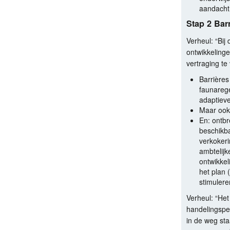
aandacht 
Stap 2 Bar
Verheul: “Bij
ontwikkeling
vertraging te
Barrières
faunarege
adaptiev
Maar ook 
En: ontbr
beschikba
verkokeri
ambtelijk
ontwikkel
het plan 
stimulere
Verheul: “Het
handelingsper
in de weg st