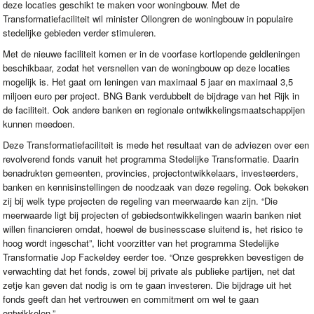
deze locaties geschikt te maken voor woningbouw. Met de
Transformatiefaciliteit wil minister Ollongren de woningbouw in populaire
stedelijke gebieden verder stimuleren.
Met de nieuwe faciliteit komen er in de voorfase kortlopende geldleningen
beschikbaar, zodat het versnellen van de woningbouw op deze locaties
mogelijk is. Het gaat om leningen van maximaal 5 jaar en maximaal 3,5
miljoen euro per project.
BNG
Bank verdubbelt de bijdrage van het Rijk in
de faciliteit. Ook andere banken en regionale ontwikkelingsmaatschappijen
kunnen meedoen.
Deze Transformatiefaciliteit is mede het resultaat van de adviezen over een
revolverend fonds vanuit het programma Stedelijke Transformatie. Daarin
benadrukten gemeenten, provincies, projectontwikkelaars, investeerders,
banken en kennisinstellingen de noodzaak van deze regeling. Ook bekeken
zij bij welk type projecten de regeling van meerwaarde kan zijn. “Die
meerwaarde ligt bij projecten of gebiedsontwikkelingen waarin banken niet
willen financieren omdat, hoewel de businesscase sluitend is, het risico te
hoog wordt ingeschat”, licht voorzitter van het programma Stedelijke
Transformatie Jop Fackeldey eerder toe. “Onze gesprekken bevestigen de
verwachting dat het fonds, zowel bij private als publieke partijen, net dat
zetje kan geven dat nodig is om te gaan investeren. Die bijdrage uit het
fonds geeft dan het vertrouwen en commitment om wel te gaan
ontwikkelen.”