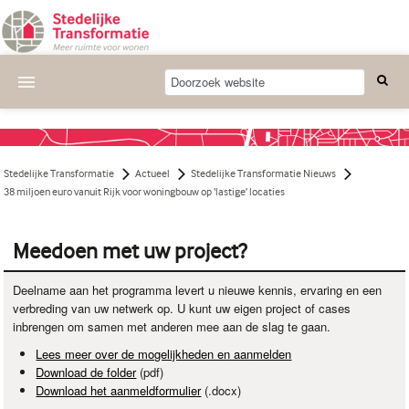
Actueel
Wat we doen
Stedelijke Transformatie
Actueel
Stedelijke Transformatie Nieuws
Deelnemende projecten
38 miljoen euro vanuit Rijk voor woningbouw op ‘lastige’ locaties
Thema's
Meedoen met uw project?
Bijeenkomsten
Deelname aan het programma levert u nieuwe kennis, ervaring en een
Publicaties
verbreding van uw netwerk op. U kunt uw eigen project of cases
inbrengen om samen met anderen mee aan de slag te gaan.
Nieuwsbrief
Lees meer over de mogelijkheden en aanmelden
Download de folder
(pdf)
Over ons
Download het aanmeldformulier
(.docx)