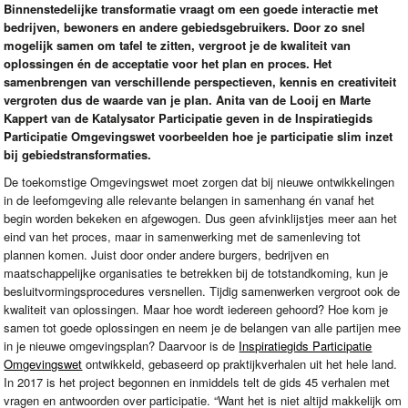
Binnenstedelijke transformatie vraagt om een goede interactie met
bedrijven, bewoners en andere gebiedsgebruikers. Door zo snel
mogelijk samen om tafel te zitten, vergroot je de kwaliteit van
oplossingen én de acceptatie voor het plan en proces. Het
samenbrengen van verschillende perspectieven, kennis en creativiteit
vergroten dus de waarde van je plan. Anita van de Looij en Marte
Kappert van de Katalysator Participatie geven in de Inspiratiegids
Participatie Omgevingswet voorbeelden hoe je participatie slim inzet
bij gebiedstransformaties.
De toekomstige Omgevingswet moet zorgen dat bij nieuwe ontwikkelingen
in de leefomgeving alle relevante belangen in samenhang én vanaf het
begin worden bekeken en afgewogen. Dus geen afvinklijstjes meer aan het
eind van het proces, maar in samenwerking met de samenleving tot
plannen komen. Juist door onder andere burgers, bedrijven en
maatschappelijke organisaties te betrekken bij de totstandkoming, kun je
besluitvormingsprocedures versnellen. Tijdig samenwerken vergroot ook de
kwaliteit van oplossingen. Maar hoe wordt iedereen gehoord? Hoe kom je
samen tot goede oplossingen en neem je de belangen van alle partijen mee
in je nieuwe omgevingsplan? Daarvoor is de
Inspiratiegids Participatie
Omgevingswet
ontwikkeld, gebaseerd op praktijkverhalen uit het hele land.
In 2017 is het project begonnen en inmiddels telt de gids 45 verhalen met
vragen en antwoorden over participatie. “Want het is niet altijd makkelijk om