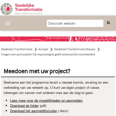
Actueel
Wat we doen
Stedelijke Transformatie
Actueel
Stedelijke Transformatie Nieuws
Deelnemende projecten
Vragen over participatie? De inspiratiegids geeft antwoord (en voorbeelden)
Thema's
Meedoen met uw project?
Bijeenkomsten
Deelname aan het programma levert u nieuwe kennis, ervaring en een
Publicaties
verbreding van uw netwerk op. U kunt uw eigen project of cases
inbrengen om samen met anderen mee aan de slag te gaan.
Nieuwsbrief
Lees meer over de mogelijkheden en aanmelden
Download de folder
(pdf)
Over ons
Download het aanmeldformulier
(.docx)