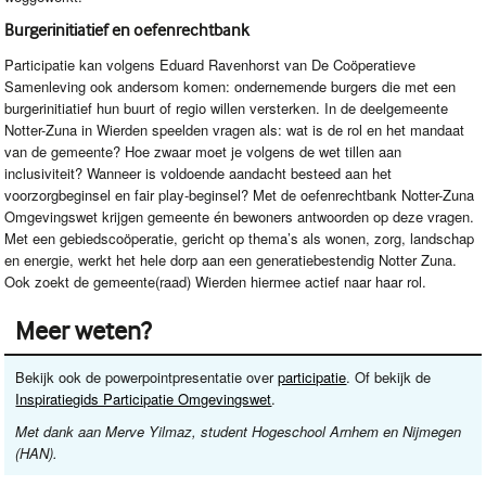
Burgerinitiatief en oefenrechtbank
Participatie kan volgens Eduard Ravenhorst van De Coöperatieve
Samenleving ook andersom komen: ondernemende burgers die met een
burgerinitiatief hun buurt of regio willen versterken. In de deelgemeente
Notter-Zuna in Wierden speelden vragen als: wat is de rol en het mandaat
van de gemeente? Hoe zwaar moet je volgens de wet tillen aan
inclusiviteit? Wanneer is voldoende aandacht besteed aan het
voorzorgbeginsel en fair play-beginsel? Met de oefenrechtbank Notter-Zuna
Omgevingswet krijgen gemeente én bewoners antwoorden op deze vragen.
Met een gebiedscoöperatie, gericht op thema’s als wonen, zorg, landschap
en energie, werkt het hele dorp aan een generatiebestendig Notter Zuna.
Ook zoekt de gemeente(raad) Wierden hiermee actief naar haar rol.
Meer weten?
Bekijk ook de powerpointpresentatie over
participatie
. Of bekijk de
Inspiratiegids Participatie Omgevingswet
.
Met dank aan Merve Yilmaz, student Hogeschool Arnhem en Nijmegen
(
HAN
).