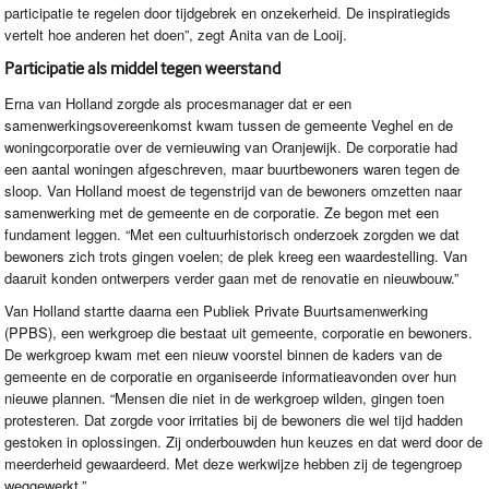
participatie te regelen door tijdgebrek en onzekerheid. De inspiratiegids
vertelt hoe anderen het doen”, zegt Anita van de Looij.
Participatie als middel tegen weerstand
Erna van Holland zorgde als procesmanager dat er een
samenwerkingsovereenkomst kwam tussen de gemeente Veghel en de
woningcorporatie over de vernieuwing van Oranjewijk. De corporatie had
een aantal woningen afgeschreven, maar buurtbewoners waren tegen de
sloop. Van Holland moest de tegenstrijd van de bewoners omzetten naar
samenwerking met de gemeente en de corporatie. Ze begon met een
fundament leggen. “Met een cultuurhistorisch onderzoek zorgden we dat
bewoners zich trots gingen voelen; de plek kreeg een waardestelling. Van
daaruit konden ontwerpers verder gaan met de renovatie en nieuwbouw.”
Van Holland startte daarna een Publiek Private Buurtsamenwerking
(
PPBS
), een werkgroep die bestaat uit gemeente, corporatie en bewoners.
De werkgroep kwam met een nieuw voorstel binnen de kaders van de
gemeente en de corporatie en organiseerde informatieavonden over hun
nieuwe plannen. “Mensen die niet in de werkgroep wilden, gingen toen
protesteren. Dat zorgde voor irritaties bij de bewoners die wel tijd hadden
gestoken in oplossingen. Zij onderbouwden hun keuzes en dat werd door de
meerderheid gewaardeerd. Met deze werkwijze hebben zij de tegengroep
weggewerkt.”