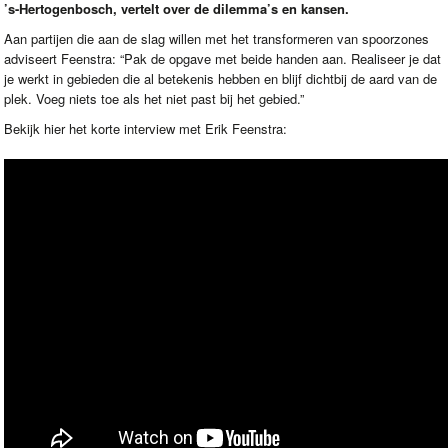
’s-Hertogenbosch, vertelt over de dilemma’s en kansen.
Aan partijen die aan de slag willen met het transformeren van spoorzones
adviseert Feenstra: “Pak de opgave met beide handen aan. Realiseer je dat
je werkt in gebieden die al betekenis hebben en blijf dichtbij de aard van de
plek. Voeg niets toe als het niet past bij het gebied.”
Bekijk hier het korte interview met Erik Feenstra: