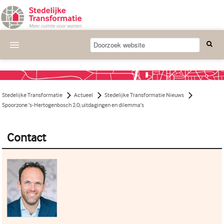
Actueel
Wat we doen
Stedelijke Transformatie
Actueel
Stedelijke Transformatie Nieuws
Deelnemende projecten
Spoorzone ’s-Hertogenbosch 2.0; uitdagingen en dilemma’s
Thema's
Contact
Bijeenkomsten
Publicaties
Nieuwsbrief
Over ons