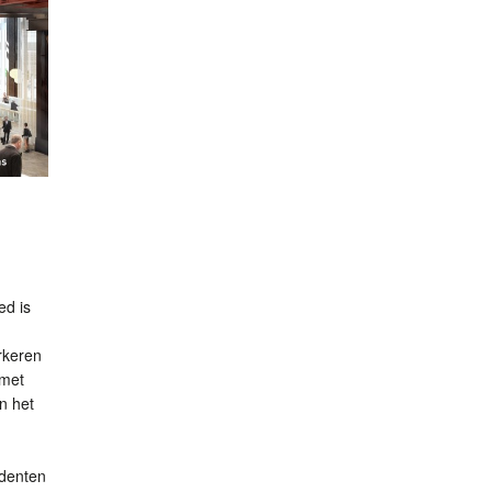
ed is
rkeren
 met
n het
udenten