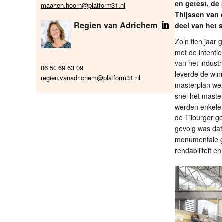
en getest, de
maarten.hoorn@platform31.nl
Thijssen van 
Regien van Adrichem
deel van het
Zo’n tien jaar
met de intentie
van het indust
06 50 69 63 09
leverde de win
regien.vanadrichem@platform31.nl
masterplan wer
snel het master
werden enkele 
de Tilburger g
gevolg was dat
monumentale g
rendabiliteit en