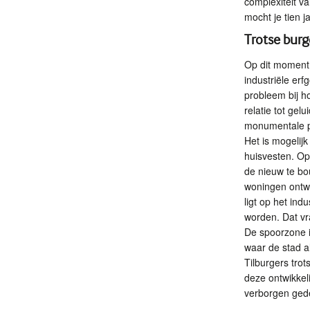
complexiteit v
mocht je tien j
Trotse burg
Op dit moment 
industriële erf
probleem bij h
relatie tot ge
monumentale p
Het is mogelijk
huisvesten. O
de nieuw te bo
woningen ontwi
ligt op het ind
worden. Dat v
De spoorzone i
waar de stad a
Tilburgers trot
deze ontwikkel
verborgen gede