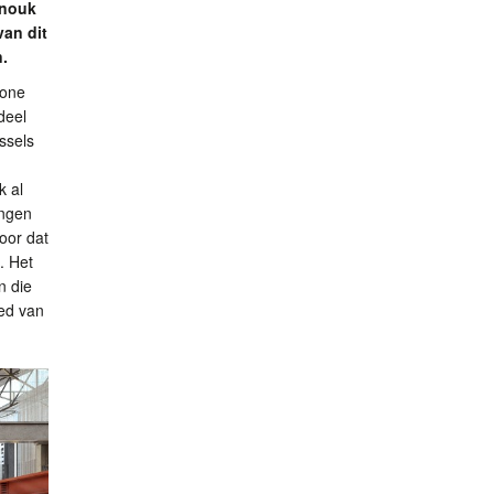
Anouk
van dit
.
zone
deel
ssels
k al
ingen
oor dat
. Het
n die
ed van