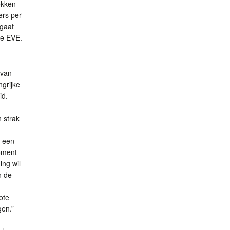
ekken
ers per
 gaat
ie
EVE
.
 van
ngrijke
id.
 strak
t een
oment
ing wil
n de
ote
gen.”