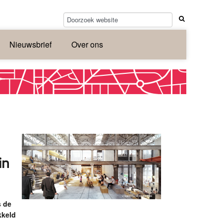
Nieuwsbrief
Over ons
in
s de
kkeld