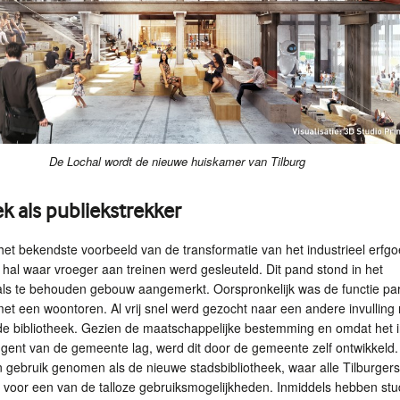
De Lochal wordt de nieuwe huiskamer van Tilburg
ek als publiekstrekker
het bekendste voorbeeld van de transformatie van het industrieel erfgo
 hal waar vroeger aan treinen werd gesleuteld. Dit pand stond in het
als te behouden gebouw aangemerkt. Oorspronkelijk was de functie pa
met een woontoren. Al vrij snel werd gezocht naar een andere invulling
e bibliotheek. Gezien de maatschappelijke bestemming en omdat het i
ngent van de gemeente lag, werd dit door de gemeente zelf ontwikkeld.
in gebruik genomen als de nieuwe stadsbibliotheek, waar alle Tilburgers
 voor een van de talloze gebruiksmogelijkheden. Inmiddels hebben st