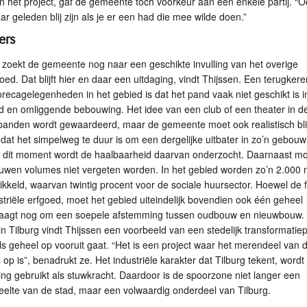
an het project, gaf de gemeente toch voorkeur aan een enkele partij. “
aar geleden blij zijn als je er een had die mee wilde doen.”
ers
zoekt de gemeente nog naar een geschikte invulling van het overige
goed. Dat blijft hier en daar een uitdaging, vindt Thijssen. Een terugker
orecagelegenheden in het gebied is dat het pand vaak niet geschikt is i
luid en omliggende bebouwing. Het idee van een club of een theater in d
anden wordt gewaardeerd, maar de gemeente moet ook realistisch bli
 dat het simpelweg te duur is om een dergelijke uitbater in zo’n gebouw
p dit moment wordt de haalbaarheid daarvan onderzocht. Daarnaast m
uwen volumes niet vergeten worden. In het gebied worden zo’n 2.000 
kkeld, waarvan twintig procent voor de sociale huursector. Hoewel de 
ustriële erfgoed, moet het gebied uiteindelijk bovendien ook één geheel
raagt nog om een soepele afstemming tussen oudbouw en nieuwbouw.
n Tilburg vindt Thijssen een voorbeeld van een stedelijk transformatiep
ls geheel op vooruit gaat. “Het is een project waar het merendeel van 
s op is”, benadrukt ze. Het industriële karakter dat Tilburg tekent, wordt 
ing gebruikt als stuwkracht. Daardoor is de spoorzone niet langer een
elte van de stad, maar een volwaardig onderdeel van Tilburg.