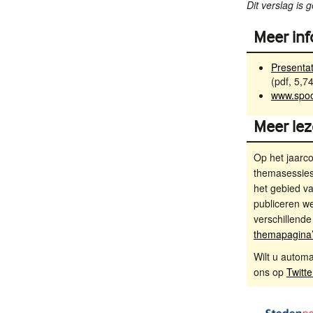
Dit verslag is
Meer inf
Presentat
(pdf, 5,7
www.spoo
Meer lez
Op het jaarco
themasessies
het gebied va
publiceren we
verschillend
themapagina
Wilt u autom
ons op
Twitte