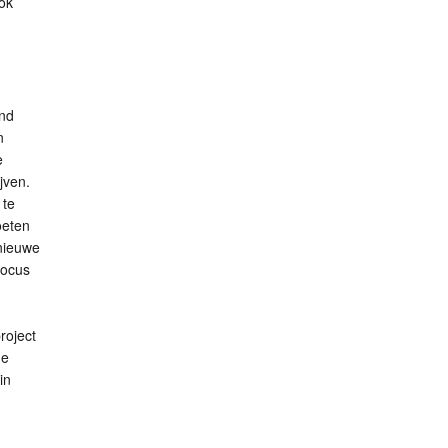
Ook
end
n
e
jven.
 te
oeten
nieuwe
focus
roject
de
in