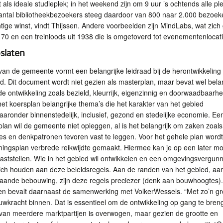
 als ideale studieplek; in het weekend zijn om 9 uur ’s ochtends alle pl
aantal bibliotheekbezoekers steeg daardoor van 800 naar 2.000 bezoek
tige winst, vindt Thijssen. Andere voorbeelden zijn MindLabs, wat zich
l 70 en een treinloods uit 1938 die is omgetoverd tot evenementenlocat
oslaten
van de gemeente vormt een belangrijke leidraad bij de herontwikkeling
d. Dit document wordt niet gezien als masterplan, maar bevat wel bela
e ontwikkeling zoals bezield, kleurrijk, eigenzinnig en doorwaadbaarhe
t koersplan belangrijke thema’s die het karakter van het gebied
aronder binnenstedelijk, inclusief, gezond en stedelijke economie. Een
plan wil de gemeente niet opleggen, al is het belangrijk om zaken zoals
es en denkpatronen tevoren vast te leggen. Voor het gehele plan word
ngsplan verbrede reikwijdte gemaakt. Hiermee kan je op een later m
vaststellen. Wie in het gebied wil ontwikkelen en een omgevingsvergunn
zich houden aan deze beleidsregels. Aan de randen van het gebied, aa
aande bebouwing, zijn deze regels preciezer (denk aan bouwhoogtes).
en bevalt daarnaast de samenwerking met VolkerWessels. “Met zo’n gr
stuwkracht binnen. Dat is essentieel om de ontwikkeling op gang te bren
van meerdere marktpartijen is overwogen, maar gezien de grootte en