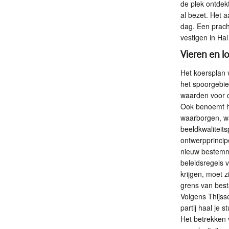
de plek ontdekt
al bezet. Het 
dag. Een prach
vestigen in Ha
Vieren en l
Het koersplan 
het spoorgebie
waarden voor d
Ook benoemt he
waarborgen, wa
beeldkwaliteits
ontwerpprincip
nieuw bestemmi
beleidsregels 
krijgen, moet 
grens van best
Volgens Thijss
partij haal je 
Het betrekken 