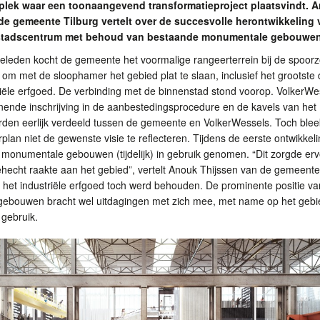
 plek waar een toonaangevend transformatieproject plaatsvindt. 
de gemeente Tilburg vertelt over de succesvolle herontwikkeling 
 stadscentrum met behoud van bestaande monumentale gebouwen
 geleden kocht de gemeente het voormalige rangeerterrein bij de spoor
 om met de sloophamer het gebied plat te slaan, inclusief het grootste 
riële erfgoed. De verbinding met de binnenstad stond voorop. VolkerWe
nende inschrijving in de aanbestedingsprocedure en de kavels van het
den eerlijk verdeeld tussen de gemeente en VolkerWessels. Toch blee
plan niet de gewenste visie te reflecteren. Tijdens de eerste ontwikkel
monumentale gebouwen (tijdelijk) in gebruik genomen. “Dit zorgde erv
ehecht raakte aan het gebied”, vertelt Anouk Thijssen van de gemeente
 het industriële erfgoed toch werd behouden. De prominente positie va
ebouwen bracht wel uitdagingen met zich mee, met name op het gebi
 gebruik.