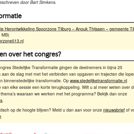
 geschreven door Bart Simkens.
ormatie
ie Herontwikkeling Spoorzone Tilburg – Anouk Thijssen – gemeente Ti
4 MB)
rzone013.nl
en over het congres?
ngres Stedelijke Transformatie gingen de deelnemers in bijna 25
 aan de slag met met het verbinden van opgaven en trajecten die lope
n binnenstedelijke transformatie. Op
www.stedelijketransformatie.nl
 van elke sessie een korte terugkoppeling. Wilt u al meer weten over 
e thema’s waaraan we werken met het programma? Bekijk dan onze
’s
.
atisch op de hoogte blijven? Meld u dan aan voor onze
nieuwsbrief
of v
r
.