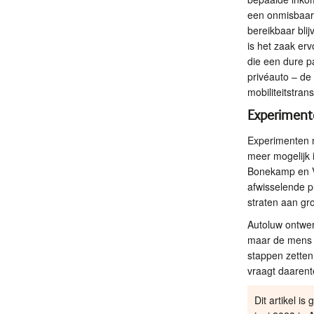
een onmisbaar
bereikbaar bli
is het zaak erv
die een dure p
privéauto – de
mobiliteitstran
Experiment
Experimenten m
meer mogelijk
Bonekamp en V
afwisselende p
straten aan gro
Autoluw ontwer
maar de mens 
stappen zetten.
vraagt daarent
Dit artikel 