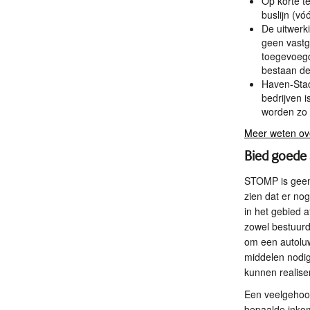
Op korte te
buslijn (vó
De uitwerki
geen vastge
toegevoegd
bestaan de
Haven-Stad
bedrijven i
worden zo 
Meer weten ov
Bied goede 
STOMP
is gee
zien dat er no
in het gebied 
zowel bestuurde
om een autoluw
middelen nodig 
kunnen realiser
Een veelgehoor
bepaalde inkom