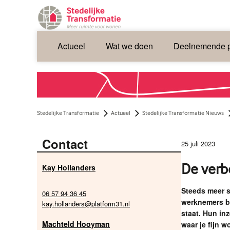
Actueel
Wat we doen
Deelnemende p
Stedelijke Transformatie
Actueel
Stedelijke Transformatie Nieuws
Contact
25 juli 2023
De verb
Kay Hollanders
Steeds meer s
06 57 94 36 45
werknemers be
kay.hollanders@platform31.nl
staat. Hun inz
Machteld Hooyman
waar je fijn w