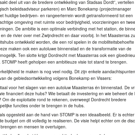
akt deel uit van de bredere ontwikkeling van Stadsas Dordt”, vertellen
egisch beleidsadviseur parkeren) en Marc Bonekamp (projectmanager
et huidige bedrijven- en rangeerterrein wordt getransformeerd tot een
achtige omgeving met ruimte voor bedrijvigheid, voorzieningen en twee-
ningen. De ambitie is een optimale verbinding met het station, de binn
en de rivier over met Zwijndrecht en daar voorbij. In het Maasterras zu
itshubs ontwikkeld worden, die een rol spelen in de mobiliteitsbehoefte
Deze maken ook een autoluwe binnenstad en de transformatie van de
mogelijk. Ten slotte krijgt Dordrecht met Maasterras ook een gloednie
.
STOMP
heeft geholpen een ambitieuze visie tot stand te brengen.
kelijkheid te maken is nog veel nodig. Dit zijn enkele aandachtspunten
van de gebiedsontwikkeling volgens Bonekamp en Vissers:
vitaal voor het slagen van een autoluw Maasterras én binnenstad. De vr
 wie financiert deze hubs? Wie betaalt de investering en wie beheert de
? Om de exploitatie rond te rekenen, overweegt Dordrecht bredere
elijke functies onder te brengen in de hubs.
oals opgesteld aan de hand van
STOMP
is een ideaalbeeld. Er is echter
 budget om dit volledig te realiseren. De visie helpt echter om de dis
 brengen en mensen te overtuigen.