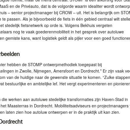
aaS en de Privéauto, dat is de volgorde waarin idealiter wordt ontwor
huis – senior projectmanager bij
CROW
– uit. Het is belangrijk om
STO
e te passen. Als je bijvoorbeeld de fiets in één gebied centraal wilt stell
het stedelijk fietsnetwerk op orde is. Volgens Bekhuis vergeten
elaars nog te vaak goederenmobiliteit in het gesprek over autoluwe
en gemiste kans, want logistiek geldt als pijler voor een goed function
rbeelden
vier hebben de
STOMP
ontwerpmethodiek toegepast bij
elingen in Zwolle, Nijmegen, Amersfoort en Dordrecht.* Er zijn vaak ve
om van de huidige naar de gewenste situatie te komen. “Zulke stappe
t bestuurlijke en ambtelijke lef. Het vergt experimenteren en pionieren
die werken aan autoluwe stedelijke transformaties zijn Haven-Stad in
et Maasterras in Dordrecht. Mobiliteitsadviseurs en projectmanagers
n laten zien hoe autoluw ontwerpen er in de praktijk uit kan zien.
Dordrecht