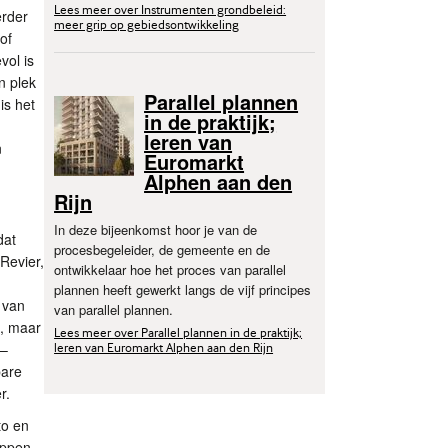
Lees meer over Instrumenten grondbeleid:
erder
meer grip op gebiedsontwikkeling
of
vol is
n plek
Parallel plannen
is het
in de praktijk;
leren van
n
Euromarkt
Alphen aan den
Rijn
In deze bijeenkomst hoor je van de
dat
procesbegeleider, de gemeente en de
Revier,
ontwikkelaar hoe het proces van parallel
plannen heeft gewerkt langs de vijf principes
 van
van parallel plannen.
d, maar
Lees meer over Parallel plannen in de praktijk;
 –
leren van Euromarkt Alphen aan den Rijn
bare
r.
to en
appen,