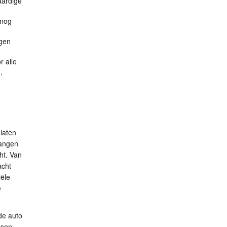
aardige
snog
ngen
 alle
,
laten
langen
ht. Van
acht
ële
e
de auto
nsen