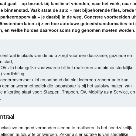
ad gaat – op bezoek bij familie of vrienden, naar het werk, naar h
de binnenstad. Vaak staat de auto – met bijbehorende files, bred
 parkeeroppervlak – je daarbij in de weg. Concrete voorbeelden ui
Amsterdam laten zij zien hoe autoluwe gebiedstransformaties tot
, en welke hordes daarvoor soms nog genomen moeten worden.
centraal in plaats van de auto zorgt voor een duurzame, gezonde en
n stad;
OV zijn belangrijke voorwaarde bij het realiseren van binnenstedelijke
) verdichting;
oederenvervoer niet en onthoud dat niet iedereen zonder auto kan;
s een ontwerpmethodiek die toepasbaar is bij het autoluw maken van
e afkorting staat voor: Stappen, Trappen, OV, Mobility as a Service, en
.
ntraal
clusieve en goed verbonden steden te realiseren is het noodzakelijk
elingen autoluw te ontwerpen. Zeker als er sprake is van stedelijke