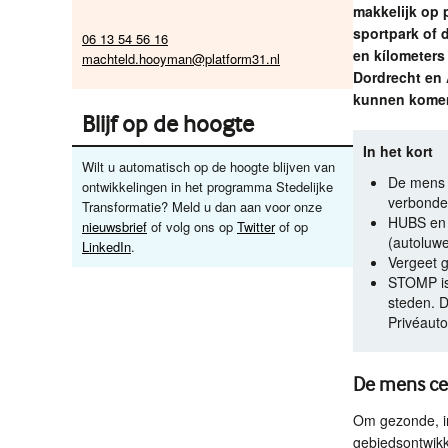
makkelijk op p
sportpark of 
06 13 54 56 16
en kílometers
machteld.hooyman@platform31.nl
Dordrecht en 
kunnen komen
Blijf op de hoogte
In het kort
Wilt u automatisch op de hoogte blijven van
De mens 
ontwikkelingen in het programma Stedelijke
verbonde
Transformatie? Meld u dan aan voor onze
HUBS
en 
nieuwsbrief
of volg ons op
Twitter
of op
(autoluwe
LinkedIn
.
Vergeet g
STOMP
i
steden. D
Privéauto
De mens ce
Om gezonde, in
gebiedsontwikk