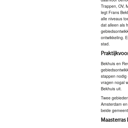
Trappen, OV, M
legt Frans Bek
alle niveaus to
dat alleen als 
gebiedsontwikk
ontwikkeling. E
stad.
Praktijkvoo
Bekhuis en Re
gebiedsontwikk
stappen nodig 
vragen nogal wa
Bekhuis uit.
Twee gebieden 
Amsterdam en h
beide gemeente
Maasterras 