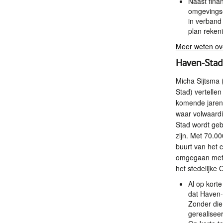
Naast fina
omgevingse
in verband
plan reken
Meer weten ov
Haven-Sta
Micha Sijtsma 
Stad) vertellen
komende jaren 
waar volwaardi
Stad wordt ge
zijn. Met 70.0
buurt van het 
omgegaan met m
het stedelijke
Al op kort
dat Haven-
Zonder die
gerealisee