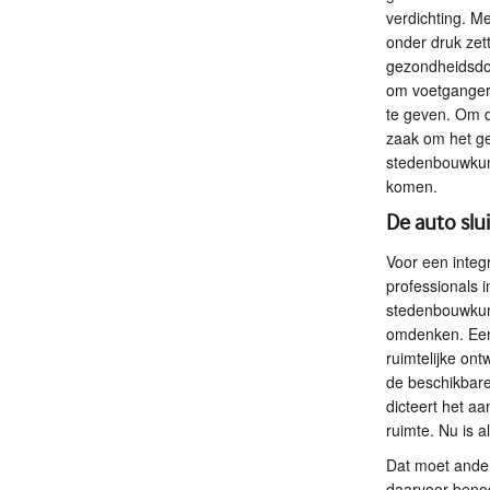
verdichting. M
onder druk zett
gezondheidsdoe
om voetgangers
te geven. Om d
zaak om het ge
stedenbouwkund
komen.
De auto slu
Voor een integ
professionals i
stedenbouwkun
omdenken. Een 
ruimtelijke on
de beschikbare
dicteert het a
ruimte. Nu is 
Dat moet ande
daarvoor beno