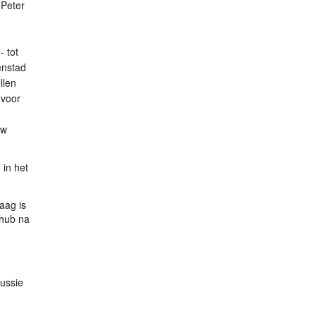
 Peter
 tot
enstad
llen
 voor
uw
 in het
aag is
 hub na
cussie