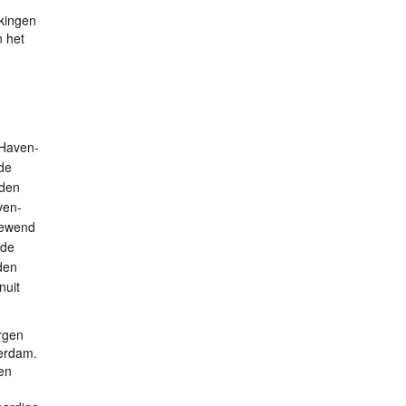
rkingen
n het
Haven-
 de
eden
ven-
gewend
 de
den
nuit
orgen
erdam.
en