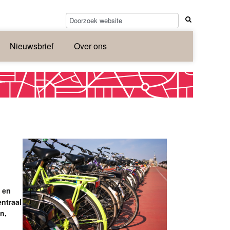
Nieuwsbrief
Over ons
 en
ntraal
n,