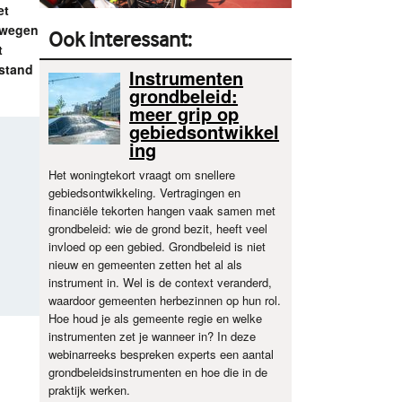
et
e wegen
Ook interessant:
t
 stand
Instrumenten
grondbeleid:
meer grip op
gebiedsontwikkel
ing
Het woningtekort vraagt om snellere
gebiedsontwikkeling. Vertragingen en
financiële tekorten hangen vaak samen met
grondbeleid: wie de grond bezit, heeft veel
invloed op een gebied. Grondbeleid is niet
nieuw en gemeenten zetten het al als
instrument in. Wel is de context veranderd,
waardoor gemeenten herbezinnen op hun rol.
Hoe houd je als gemeente regie en welke
instrumenten zet je wanneer in? In deze
webinarreeks bespreken experts een aantal
grondbeleidsinstrumenten en hoe die in de
praktijk werken.