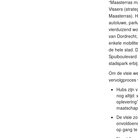
“Maasterras ma
Vissers (strat
Maasterras). H
autoluwe, park
vierduizend wo
van Dordrecht, 
enkele mobilite
de hele stad. 
Spuiboulevard 
stadspark erbij
Om de visie wer
vervolgproces 
Hubs zijn 
nog altijd:
oplevering
maatschapp
De visie z
onvoldoende
op gang te