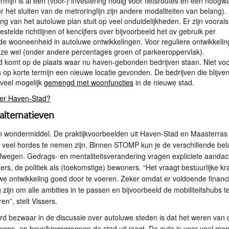
rmijn is al een (voor-) investering nodig voor fietsroutes en een hoogw
ór het sluiten van de metroringlijn zijn andere modaliteiten van belang).
ng van het autoluwe plan stuit op veel onduidelijkheden. Er zijn vooral
stelde richtlijnen of kencijfers over bijvoorbeeld het ov gebruik per
e wooneenheid in autoluwe ontwikkelingen. Voor reguliere ontwikkeli
ze wel (onder andere percentages groen of parkeeroppervlak).
 komt op de plaats waar nu haven-gebonden bedrijven staan. Niet voor
s op korte termijn een nieuwe locatie gevonden. De bedrijven die blijven
veel mogelijk
gemengd met woonfuncties
in de nieuwe stad.
er Haven-Stad?
alternatieven
n wondermiddel. De praktijkvoorbeelden uit Haven-Stad en Maasterras 
g veel hordes te nemen zijn. Binnen
STOMP
kun je de verschillende be
afwegen. Gedrags- en mentaliteitsverandering vragen expliciete aandac
rs, de politiek als (toekomstige) bewoners. “Het vraagt bestuurlijke kr
e ontwikkeling goed door te voeren. Zeker omdat er voldoende financi
zijn om alle ambities in te passen en bijvoorbeeld de mobiliteitshubs t
en”, stelt Vissers.
d bezwaar in de discussie over autoluwe steden is dat het weren van 
ens- en bevolkingsgroepen de stad uit jaagt. De auto is voor veel me