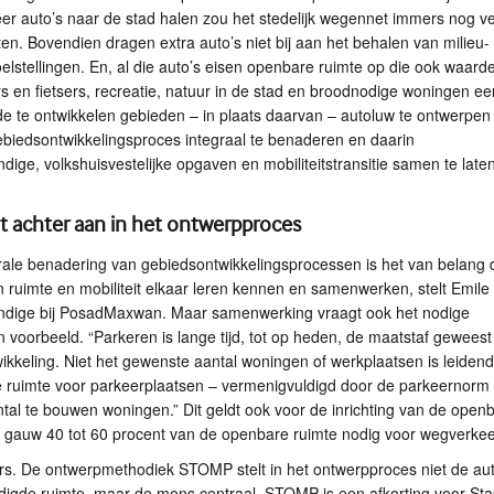
eer auto’s naar de stad halen zou het stedelijk wegennet immers nog v
en. Bovendien dragen extra auto’s niet bij aan het behalen van milieu- 
lstellingen. En, al die auto’s eisen openbare ruimte op die ook waarde
 en fietsers, recreatie, natuur in de stad en broodnodige woningen ee
e te ontwikkelen gebieden – in plaats daarvan – autoluw te ontwerpen 
biedsontwikkelingsproces integraal te benaderen en daarin
ige, volkshuisvestelijke opgaven en mobiliteitstransitie samen te late
it achter aan in het ontwerpproces
rale benadering van gebiedsontwikkelingsprocessen is het van belang 
n ruimte en mobiliteit elkaar leren kennen en samenwerken, stelt Emile 
dige bij PosadMaxwan. Maar samenwerking vraagt ook het nodige
voorbeeld. “Parkeren is lange tijd, tot op heden, de maatstaf geweest
twikkeling. Niet het gewenste aantal woningen of werkplaatsen is leiden
 ruimte voor parkeerplaatsen – vermenigvuldigd door de parkeernorm
antal te bouwen woningen.” Dit geldt ook voor de inrichting van de open
al gauw 40 tot 60 procent van de openbare ruimte nodig voor wegverkee
rs. De ontwerpmethodiek
STOMP
stelt in het ontwerpproces niet de au
digde ruimte, maar de mens centraal.
STOMP
is een afkorting voor St