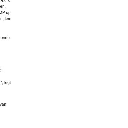
pen,
MP
op
en, kan
erende
el
n
”, legt
 van