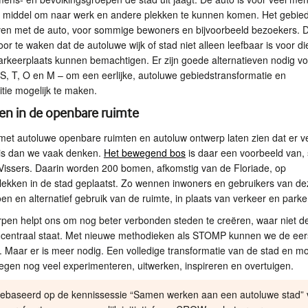
 middel om naar werk en andere plekken te kunnen komen. Het gebie
jven met de auto, voor sommige bewoners en bijvoorbeeld bezoekers. D
oor te waken dat de autoluwe wijk of stad niet alleen leefbaar is voor 
arkeerplaats kunnen bemachtigen. Er zijn goede alternatieven nodig v
 S, T, O en M – om een eerlijke, autoluwe gebiedstransformatie en
sitie mogelijk te maken.
en in de openbare ruimte
et autoluwe openbare ruimten en autoluw ontwerp laten zien dat er v
 is dan we vaak denken.
Het bewegend bos
is daar een voorbeeld van, 
issers. Daarin worden 200 bomen, afkomstig van de Floriade, op
lekken in de stad geplaatst. Zo wennen inwoners en gebruikers van de
en en alternatief gebruik van de ruimte, in plaats van verkeer en parke
pen helpt ons om nog beter verbonden steden te creëren, waar niet de
centraal staat. Met nieuwe methodieken als
STOMP
kunnen we de eer
 Maar er is meer nodig. Een volledige transformatie van de stad en mobi
egen nog veel experimenteren, uitwerken, inspireren en overtuigen.
is gebaseerd op de kennissessie “Samen werken aan een autoluwe stad” 