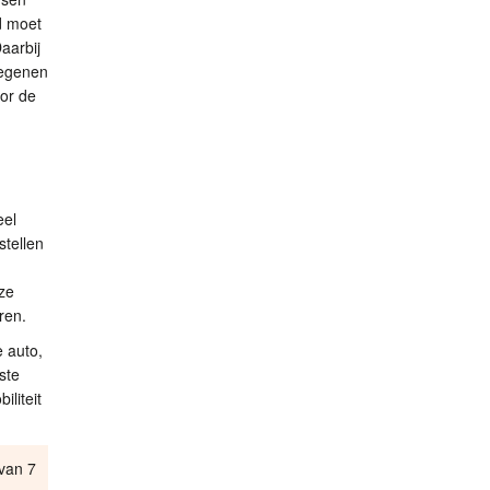
d moet
aarbij
diegenen
oor de
eel
stellen
ze
ren.
 auto,
ste
liteit
van 7