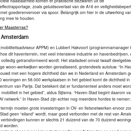
nciële haalbaarheid komen er praktische bezwaren uit de
ffectrapportage, zoals geluidsoverlast van de A16 en veiligheidsbepe
 met goederenvervoer via spoor. Belangrijk om hier in de uitwerking va
ing mee te houden.
er Maasterras?
d Amsterdam
(mobiliteitsadviseur
APPM
) en Lubbert Hakvoort (programmamanager 
 hoe dit haventerrein, met veel intensieve industrie en havenbedrijven,
volledig getransformeerd wordt. Het stadsdeel omvat twaalf deelgebi
ge woon-werkwijken worden gerealiseerd, grotendeels autoluw. “In Ha
bouwd met een hogere dichtheid dan we in Nederland en Amsterdam 
00 woningen en 58.000 werkplaatsen in het gebied komt de dichtheid in
centrum van Parijs. Dat betekent dat er fundamenteel anders moet wor
obiliteit in het gebied”, aldus Sijtsma. “Haven-Stad begint daarom va
 OV netwerk.” In Haven-Stad zijn echter nog meerdere hordes te nemen:
e termijn moeten grote investeringen in OV- en fietsnetwerken ervoor z
Stad geen “eiland” wordt, maar goed verbonden met de rest van Amst
 verbindingen kunnen er slechts 21 duizend van de 70 duizend woning
rd worden.