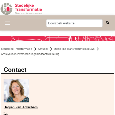
Actueel
Wat we doen
Stedelijke Transformatie
Actueel
Stedelijke Transformatie Nieuws
Deelnemende projecten
Anticyclisch investeren in gebiedsontwikkeling
Thema's
Contact
Bijeenkomsten
Publicaties
Nieuwsbrief
Over ons
Regien van Adrichem