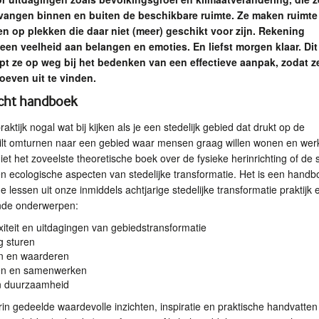
angen binnen en buiten de beschikbare ruimte. Ze maken ruimte
n op plekken die daar niet (meer) geschikt voor zijn. Rekening
en veelheid aan belangen en emoties. En liefst morgen klaar. Dit
t ze op weg bij het bedenken van een effectieve aanpak, zodat ze
hoeven uit te vinden.
icht handboek
raktijk nogal wat bij kijken als je een stedelijk gebied dat drukt op de
ilt omturnen naar een gebied waar mensen graag willen wonen en wer
iet het zoveelste theoretische boek over de fysieke herinrichting of de s
 ecologische aspecten van stedelijke transformatie. Het is een handb
 lessen uit onze inmiddels achtjarige stedelijke transformatie praktijk 
ende onderwerpen:
iteit en uitdagingen van gebiedstransformatie
 sturen
n en waarderen
en en samenwerken
en duurzaamheid
in gedeelde waardevolle inzichten, inspiratie en praktische handvatten 