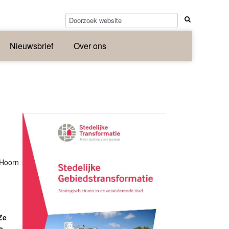
Nieuwsbrief
Over ons
 Hoorn
Ze
e