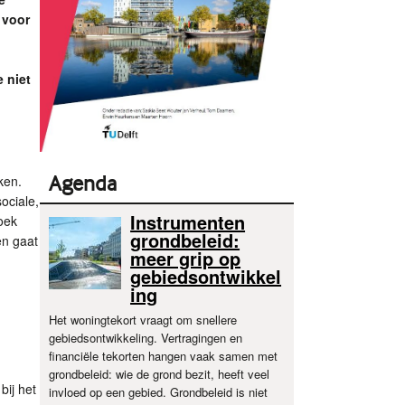
 voor
 niet
Agenda
ken.
ociale,
Instrumenten
oek
grondbeleid:
en gaat
meer grip op
gebiedsontwikkel
ing
Het woningtekort vraagt om snellere
gebiedsontwikkeling. Vertragingen en
financiële tekorten hangen vaak samen met
grondbeleid: wie de grond bezit, heeft veel
bij het
invloed op een gebied. Grondbeleid is niet