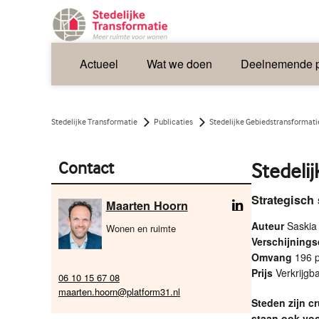
Actueel
Wat we doen
Deelnemende p
Stedelijke Transformatie
Publicaties
Stedelijke Gebiedstransformati
Contact
Stedeli
Strategisch
Maarten Hoorn
Auteur
Saskia
Wonen en ruimte
Verschijning
Omvang
196 p
Prijs
Verkrijgb
06 10 15 67 08
maarten.hoorn@platform31.nl
Steden zijn c
staan ook voo