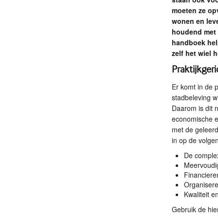
moeten ze opv
wonen en leve
houdend met e
handboek help
zelf het wiel 
Praktijkger
Er komt in de p
stadbeleving w
Daarom is dit n
economische en
met de geleerde
in op de volg
De complex
Meervoudig
Financiere
Organiser
Kwaliteit 
Gebruik de hier