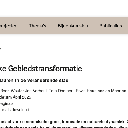
rojecten
Thema's
Bijeenkomsten
Publicaties
e
jke Gebiedstransformatie
 sturen in de veranderende stad
 Beer, Wouter Jan Verheul, Tom Daamen, Erwin Heurkens en Maarten
sdatum
April 2025
agina's
aar als download
ruciaal voor economische groei, innovatie en culturele dynamiek. 
r uitdagingen zoals bevolkingsgroei en klimaatverandering, die z