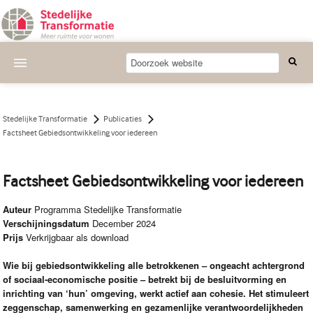
Actueel
Wat we doen
Stedelijke Transformatie
Publicaties
Factsheet Gebiedsontwikkeling voor iedereen
Deelnemende projecten
Thema's
Factsheet Gebiedsontwikkeling voor iedereen
Bijeenkomsten
Auteur
Programma Stedelijke Transformatie
Verschijningsdatum
December 2024
Publicaties
Prijs
Verkrijgbaar als download
Nieuwsbrief
Wie bij gebiedsontwikkeling alle betrokkenen – ongeacht achtergrond
of sociaal-economische positie – betrekt bij de besluitvorming en
Over ons
inrichting van ‘hun’ omgeving, werkt actief aan cohesie. Het stimuleert
zeggenschap, samenwerking en gezamenlijke verantwoordelijkheden