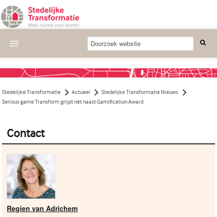
Actueel
Wat we doen
Stedelijke Transformatie
Actueel
Stedelijke Transformatie Nieuws
Deelnemende projecten
Serious game Transform grijpt nèt naast Gamification Award
Thema's
Contact
Bijeenkomsten
Publicaties
Nieuwsbrief
Over ons
Regien van Adrichem