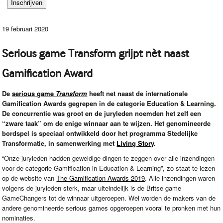
19 februari 2020
Serious game Transform grijpt nèt naast
Gamification Award
De
serious game
Transform
heeft net naast de internationale
Gamification Awards gegrepen in de categorie Education & Learning.
De concurrentie was groot en de juryleden noemden het zelf een
“zware taak” om de enige winnaar aan te wijzen. Het genomineerde
bordspel is speciaal ontwikkeld door het programma Stedelijke
Transformatie, in samenwerking met
Living Story
.
“Onze juryleden hadden geweldige dingen te zeggen over alle inzendingen
voor de categorie Gamification in Education & Learning”, zo staat te lezen
op de website van
The Gamification Awards 2019
. Alle inzendingen waren
volgens de juryleden sterk, maar uiteindelijk is de Britse game
GameChangers tot de winnaar uitgeroepen. Wel worden de makers van de
andere genomineerde serious games opgeroepen vooral te pronken met hun
nominaties.