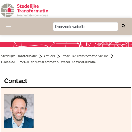
Actueel
Wat we doen
Stedelijke Transformatie
Actueel
Stedelijke Transformatie Nieuws
Deelnemende projecten
Podcast31 – #2 Dealen met dilemma’s bij stedelijke transformatie
Thema's
Contact
Bijeenkomsten
Publicaties
Nieuwsbrief
Over ons