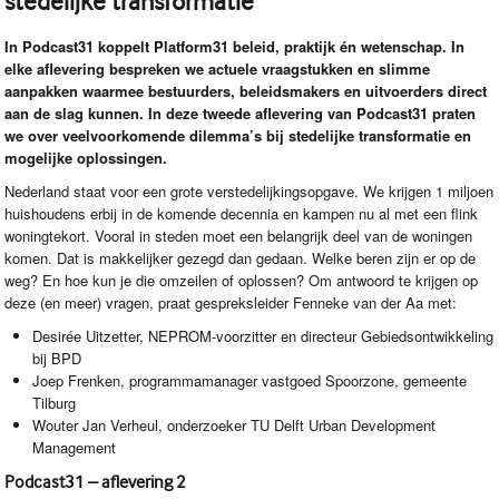
stedelijke transformatie
In Podcast31 koppelt Platform31 beleid, praktijk én wetenschap. In
elke aflevering bespreken we actuele vraagstukken en slimme
aanpakken waarmee bestuurders, beleidsmakers en uitvoerders direct
aan de slag kunnen. In deze tweede aflevering van Podcast31 praten
we over veelvoorkomende dilemma’s bij stedelijke transformatie en
mogelijke oplossingen.
Nederland staat voor een grote verstedelijkingsopgave. We krijgen 1 miljoen
huishoudens erbij in de komende decennia en kampen nu al met een flink
woningtekort. Vooral in steden moet een belangrijk deel van de woningen
komen. Dat is makkelijker gezegd dan gedaan. Welke beren zijn er op de
weg? En hoe kun je die omzeilen of oplossen? Om antwoord te krijgen op
deze (en meer) vragen, praat gespreksleider Fenneke van der Aa met:
Desirée Uitzetter,
NEPROM
-voorzitter en directeur Gebiedsontwikkeling
bij
BPD
Joep Frenken, programmamanager vastgoed Spoorzone, gemeente
Tilburg
Wouter Jan Verheul, onderzoeker TU Delft Urban Development
Management
Podcast31 – aflevering 2