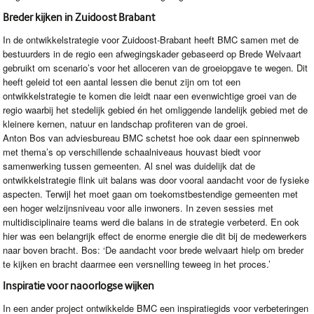
Breder kijken in Zuidoost Brabant
In de ontwikkelstrategie voor Zuidoost-Brabant heeft
BMC
samen met de
bestuurders in de regio een afwegingskader gebaseerd op Brede Welvaart
gebruikt om scenario’s voor het alloceren van de groeiopgave te wegen. Dit
heeft geleid tot een aantal lessen die benut zijn om tot een
ontwikkelstrategie te komen die leidt naar een evenwichtige groei van de
regio waarbij het stedelijk gebied én het omliggende landelijk gebied met de
kleinere kernen, natuur en landschap profiteren van de groei.
Anton Bos van adviesbureau
BMC
schetst hoe ook daar een spinnenweb
met thema’s op verschillende schaalniveaus houvast biedt voor
samenwerking tussen gemeenten. Al snel was duidelijk dat de
ontwikkelstrategie flink uit balans was door vooral aandacht voor de fysieke
aspecten. Terwijl het moet gaan om toekomstbestendige gemeenten met
een hoger welzijnsniveau voor alle inwoners. In zeven sessies met
multidisciplinaire teams werd die balans in de strategie verbeterd. En ook
hier was een belangrijk effect de enorme energie die dit bij de medewerkers
naar boven bracht. Bos: ‘De aandacht voor brede welvaart hielp om breder
te kijken en bracht daarmee een versnelling teweeg in het proces.’
Inspiratie voor naoorlogse wijken
In een ander project ontwikkelde
BMC
een inspiratiegids voor verbeteringen