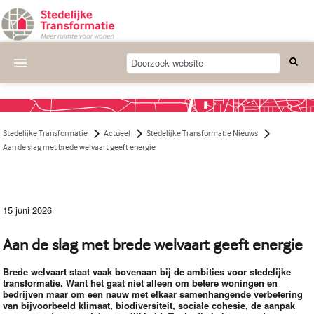
Actueel
Wat we doen
Stedelijke Transformatie
Actueel
Stedelijke Transformatie Nieuws
Deelnemende projecten
Aan de slag met brede welvaart geeft energie
Thema's
Bijeenkomsten
15 juni 2026
Publicaties
Aan de slag met brede welvaart geeft energie
Nieuwsbrief
Brede welvaart staat vaak bovenaan bij de ambities voor stedelijke
transformatie. Want het gaat niet alleen om betere woningen en
Over ons
bedrijven maar om een nauw met elkaar samenhangende verbetering
van bijvoorbeeld klimaat, biodiversiteit, sociale cohesie, de aanpak