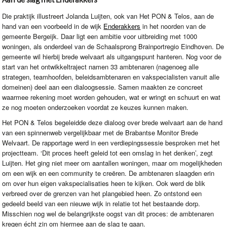
Die praktijk illustreert Jolanda Luijten, ook van Het
PON
& Telos, aan de
hand van een voorbeeld in de wijk
Enderakkers
in het noorden van de
gemeente Bergeijk. Daar ligt een ambitie voor uitbreiding met 1000
woningen, als onderdeel van de Schaalsprong Brainportregio Eindhoven. De
gemeente wil hierbij brede welvaart als uitgangspunt hanteren. Nog voor de
start van het ontwikkeltraject namen 33 ambtenaren (nagenoeg alle
strategen, teamhoofden, beleidsambtenaren en vakspecialisten vanuit alle
domeinen) deel aan een dialoogsessie. Samen maakten ze concreet
waarmee rekening moet worden gehouden, wat er wringt en schuurt en wat
ze nog moeten onderzoeken voordat ze keuzes kunnen maken.
Het
PON
& Telos begeleidde deze dialoog over brede welvaart aan de hand
van een spinnenweb vergelijkbaar met de Brabantse Monitor Brede
Welvaart. De rapportage werd in een verdiepingssessie besproken met het
projectteam. ‘Dit proces heeft geleid tot een omslag in het denken’, zegt
Luijten. Het ging niet meer om aantallen woningen, maar om mogelijkheden
om een wijk en een community te creëren. De ambtenaren slaagden erin
om over hun eigen vakspecialisaties heen te kijken. Ook werd de blik
verbreed over de grenzen van het plangebied heen. Zo ontstond een
gedeeld beeld van een nieuwe wijk in relatie tot het bestaande dorp.
Misschien nog wel de belangrijkste oogst van dit proces: de ambtenaren
kregen écht zin om hiermee aan de slag te gaan.