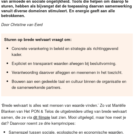
van armoede en sociale ongelijkheid. Tools die helpen om daarop te
sturen, hebben als bijvangst dat de toepassing daarvan samenwerking
vanuit diverse domeinen stimuleert. En energie geeft aan alle
betrokkenen.
Door Christine van Eerd
Sturen op brede welvaart vraagt om:
Concrete verankering in beleid en strategie als richtinggevend
kader.
Expliciet en transparant waarden afwegen bij besluitvorming.
Verantwoording daarover afleggen en meenemen in het toezicht.
Bouwen aan een gedeelde taal en cultuur binnen de organisatie en
de samenwerkende partners.
‘Brede welvaart is alles wat mensen van waarde vinden.’ Zo vat Mariëlle
Blanken van Het
PON
& Telos de uitgebreidere uitleg van brede welvaart
samen, die ze via
dit filmpje
laat zien. Mooi uitgelegd, maar hoe meet je
dat? Daarvoor noemt ze drie kernprincipes:
Samenspel tussen sociale, ecologische en economische waarden.