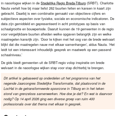
in naoorlogse wijken in de
Stedelijke Regio Breda-Tilburg
(
SRBT
). Charlotte
Nauta vertelt hoe bij maar liefst 262 buurten feiten en kansen in kaart zijn
gebracht. Daarbij is een combinatie gemaakt van objectieve cijfers en
subjectieve aspecten over fysieke, sociale en economische indicatoren. De
data zijn gemiddeld en gepresenteerd in acht prototypes op basis van
schaalgrootte en bouwperiode. Daaruit kunnen de 19 gemeenten in de regio
voor vergelijkbare buurten afleiden welke opgaven belangrijk zijn en welke
maatregelen kansrijk zijn. ‘Door te kijken met het oog van de brede welvaart
blijkt dat die maatregelen nauw met elkaar samenhangen’, aldus Nauta. ‘Het
leidt tot een interessant inhoudelijk gesprek en maatwerk op een passend
schaalniveau.’
De gids biedt gemeenten uit de
SRBT
-regio volop inspiratie om brede
welvaart in de naoorlogse wijken stap voor stap dichterbij te brengen.
Dit artikel is gebaseerd op onderdelen uit het programma van het
negende Jaarcongres Stedelijke Transformatie, dat plaatsvond in de
LocHal in de getransformeerde spoorzone in Tilburg en in het teken
stond van grenzeloos samenwerken. Hoe doe je dat? En wat is daarvoor
nodig? Op 14 april 2026 ging een diverse groep van ruim 400
professionals over dat thema met elkaar in gesprek.