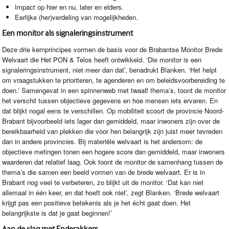
Impact op hier en nu, later en elders.
Eerlijke (her)verdeling van mogelijkheden.
Een monitor als signaleringsinstrument
Deze drie kernprincipes vormen de basis voor de Brabantse Monitor Brede
Welvaart die Het
PON
& Telos heeft ontwikkeld. ‘Die monitor is een
signaleringsinstrument, niet meer dan dat’, benadrukt Blanken. ‘Het helpt
om vraagstukken te prioriteren, te agenderen en om beleidsvoorbereiding te
doen.’ Samengevat in een spinnenweb met twaalf thema’s, toont de monitor
het verschil tussen objectieve gegevens en hoe mensen iets ervaren. En
dat blijkt nogal eens te verschillen. Op mobiliteit scoort de provincie Noord-
Brabant bijvoorbeeld iets lager dan gemiddeld, maar inwoners zijn over de
bereikbaarheid van plekken die voor hen belangrijk zijn juist meer tevreden
dan in andere provincies. Bij materiële welvaart is het andersom: de
objectieve metingen tonen een hogere score dan gemiddeld, maar inwoners
waarderen dat relatief laag. Ook toont de monitor de samenhang tussen de
thema’s die samen een beeld vormen van de brede welvaart. Er is in
Brabant nog veel te verbeteren, zo blijkt uit de monitor. ‘Dat kan niet
allemaal in één keer, en dat hoeft ook niet’, zegt Blanken. ‘Brede welvaart
krijgt pas een positieve betekenis als je het écht gaat doen. Het
belangrijkste is dat je gaat beginnen!’
Aan de slag met Enderakkers